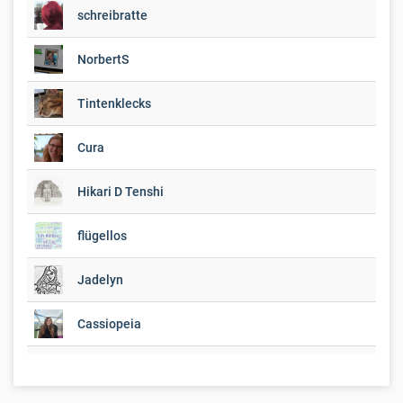
schreibratte
NorbertS
Tintenklecks
Cura
Hikari D Tenshi
flügellos
Jadelyn
Cassiopeia
Micha K.