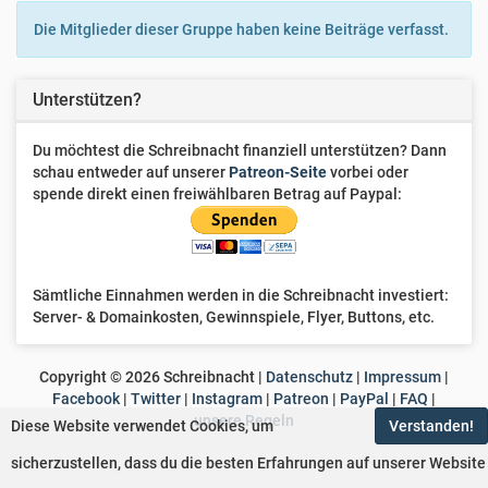
Bianca
Die Mitglieder dieser Gruppe haben keine Beiträge verfasst.
Moe
Unterstützen?
Korbi217
Du möchtest die Schreibnacht finanziell unterstützen? Dann
KuroiKomori
schau entweder auf unserer
Patreon-Seite
vorbei oder
spende direkt einen freiwählbaren Betrag auf Paypal:
Jasmin.B
H
Helmut
Sämtliche Einnahmen werden in die Schreibnacht investiert:
Server- & Domainkosten, Gewinnspiele, Flyer, Buttons, etc.
Mausi
Lesefieber
Copyright ©
2026
Schreibnacht |
Datenschutz
|
Impressum
|
Facebook
|
Twitter
|
Instagram
|
Patreon
|
PayPal
|
FAQ
|
unsere Regeln
Diese Website verwendet Cookies, um
Verstanden!
Amaineko
sicherzustellen, dass du die besten Erfahrungen auf unserer Website
D
Dreammaker