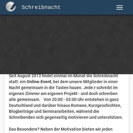
Schreibnacht
Herzlich Willkommen auf Schreibnacht.de
Hier erwartet dich eine aktive Federschwinger-Community
mit über 3.000 Mitgliedern.
Willkommen ist jede Person, die gerne schreibt
. Alter, Genre
und Erfahrung sind nicht relevant, es zählt allein die Liebe
zum geschriebenen Wort.
Seit August 2013 findet einmal im Monat die Schreibnacht
statt: ein
Online-Event
, bei dem unsere Mitglieder in einer
Nacht gemeinsam in die Tasten hauen. Jede:r schreibt im
eigenen Zimmer am eigenen Projekt - und doch schreiben
alle gemeinsam. Von 20:00 - 03:00 Uhr entstehen in ganz
Deutschland und darüber hinaus Romane, Kurzgeschichten,
Blogbeiträge und Seminararbeiten, während die
Schreibenden sich gegenseitig motivieren und unterstützen.
Das Besondere? Neben der Motivation bieten wir jeden