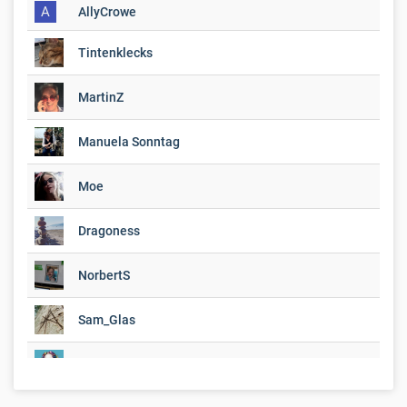
A
AllyCrowe
Tintenklecks
MartinZ
Manuela Sonntag
Moe
Dragoness
NorbertS
Sam_Glas
Tagtraumtalent