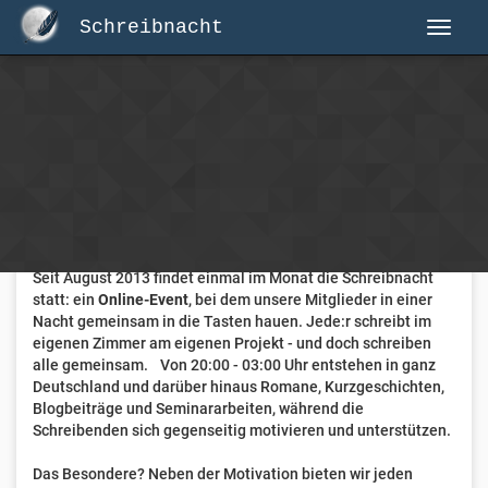
Schreibnacht
Herzlich Willkommen auf Schreibnacht.de
Hier erwartet dich eine aktive Federschwinger-Community
mit über 3.000 Mitgliedern.
Willkommen ist jede Person, die gerne schreibt
. Alter, Genre
und Erfahrung sind nicht relevant, es zählt allein die Liebe
zum geschriebenen Wort.
Seit August 2013 findet einmal im Monat die Schreibnacht
statt: ein
Online-Event
, bei dem unsere Mitglieder in einer
Nacht gemeinsam in die Tasten hauen. Jede:r schreibt im
eigenen Zimmer am eigenen Projekt - und doch schreiben
alle gemeinsam. Von 20:00 - 03:00 Uhr entstehen in ganz
Deutschland und darüber hinaus Romane, Kurzgeschichten,
Blogbeiträge und Seminararbeiten, während die
Schreibenden sich gegenseitig motivieren und unterstützen.
Das Besondere? Neben der Motivation bieten wir jeden