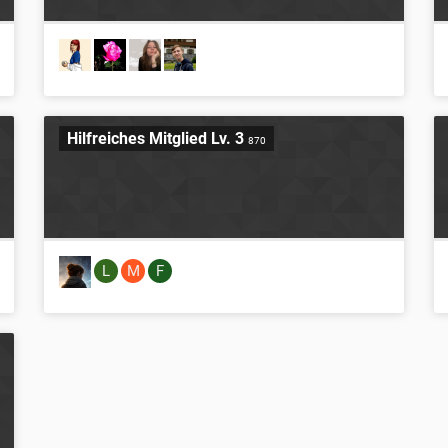
Hilfreiches Mitglied Lv. 3
870
L
M
F