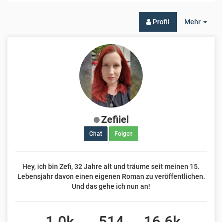
Togg
Profil
Mehr
Dro
Zefiiel
Chat
Folgen
Hey, ich bin Zefi, 32 Jahre alt und träume seit meinen 15.
Lebensjahr davon einen eigenen Roman zu veröffentlichen.
Und das gehe ich nun an!
1.0k
514
16.6k