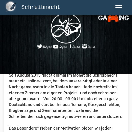
Schreibnacht
Herzlich Willkommen auf Schreibnacht.de
Hier erwartet dich eine aktive Federschwinger-Community
mit über 3.000 Mitgliedern.
Willkommen ist jede Person, die gerne schreibt
. Alter, Genre
und Erfahrung sind nicht relevant, es zählt allein die Liebe
zum geschriebenen Wort.
Seit August 2013 findet einmal im Monat die Schreibnacht
statt: ein
Online-Event
, bei dem unsere Mitglieder in einer
Nacht gemeinsam in die Tasten hauen. Jede:r schreibt im
eigenen Zimmer am eigenen Projekt - und doch schreiben
alle gemeinsam. Von 20:00 - 03:00 Uhr entstehen in ganz
Deutschland und darüber hinaus Romane, Kurzgeschichten,
Blogbeiträge und Seminararbeiten, während die
Schreibenden sich gegenseitig motivieren und unterstützen.
Das Besondere? Neben der Motivation bieten wir jeden