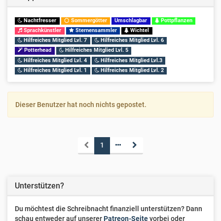
Nachtfresser
Sommergötter
Umschlagbar
Pottpflanzen
Sprachkünstler
Sternensammler
Wichtel
Hilfreiches Mitglied Lvl. 7
Hilfreiches Mitglied Lvl. 6
Potterhead
Hilfreiches Mitglied Lvl. 5
Hilfreiches Mitglied Lvl. 4
Hilfreiches Mitglied Lvl.3
Hilfreiches Mitglied Lvl. 1
Hilfreiches Mitglied Lvl. 2
Dieser Benutzer hat noch nichts gepostet.
1
Unterstützen?
Du möchtest die Schreibnacht finanziell unterstützen? Dann
schau entweder auf unserer
Patreon-Seite
vorbei oder