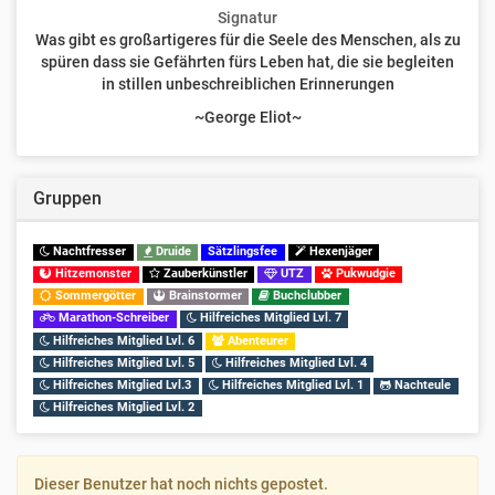
Signatur
Was gibt es großartigeres für die Seele des Menschen, als zu
spüren dass sie Gefährten fürs Leben hat, die sie begleiten
in stillen unbeschreiblichen Erinnerungen
~George Eliot~
Gruppen
Nachtfresser
Druide
Sätzlingsfee
Hexenjäger
Hitzemonster
Zauberkünstler
UTZ
Pukwudgie
Sommergötter
Brainstormer
Buchclubber
Marathon-Schreiber
Hilfreiches Mitglied Lvl. 7
Hilfreiches Mitglied Lvl. 6
Abenteurer
Hilfreiches Mitglied Lvl. 5
Hilfreiches Mitglied Lvl. 4
Hilfreiches Mitglied Lvl.3
Hilfreiches Mitglied Lvl. 1
Nachteule
Hilfreiches Mitglied Lvl. 2
Dieser Benutzer hat noch nichts gepostet.