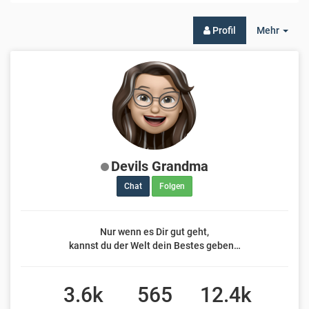
Togg
Profil
Mehr
Dro
Devils Grandma
Chat
Folgen
Nur wenn es Dir gut geht,
kannst du der Welt dein Bestes geben…
3.6k
565
12.4k