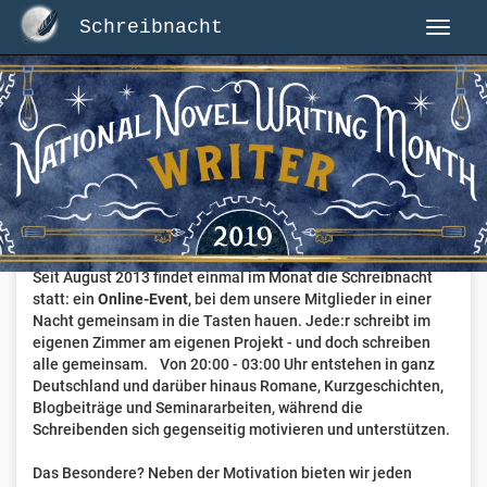
Schreibnacht
Herzlich Willkommen auf Schreibnacht.de
Hier erwartet dich eine aktive Federschwinger-Community
mit über 3.000 Mitgliedern.
Willkommen ist jede Person, die gerne schreibt
. Alter, Genre
und Erfahrung sind nicht relevant, es zählt allein die Liebe
zum geschriebenen Wort.
Seit August 2013 findet einmal im Monat die Schreibnacht
statt: ein
Online-Event
, bei dem unsere Mitglieder in einer
Nacht gemeinsam in die Tasten hauen. Jede:r schreibt im
eigenen Zimmer am eigenen Projekt - und doch schreiben
alle gemeinsam. Von 20:00 - 03:00 Uhr entstehen in ganz
Deutschland und darüber hinaus Romane, Kurzgeschichten,
Blogbeiträge und Seminararbeiten, während die
Schreibenden sich gegenseitig motivieren und unterstützen.
Das Besondere? Neben der Motivation bieten wir jeden