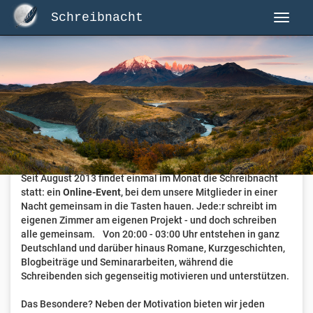
Schreibnacht
Herzlich Willkommen auf Schreibnacht.de
Hier erwartet dich eine aktive Federschwinger-Community
mit über 3.000 Mitgliedern.
Willkommen ist jede Person, die gerne schreibt
. Alter, Genre
und Erfahrung sind nicht relevant, es zählt allein die Liebe
zum geschriebenen Wort.
Seit August 2013 findet einmal im Monat die Schreibnacht
statt: ein
Online-Event
, bei dem unsere Mitglieder in einer
Nacht gemeinsam in die Tasten hauen. Jede:r schreibt im
eigenen Zimmer am eigenen Projekt - und doch schreiben
alle gemeinsam. Von 20:00 - 03:00 Uhr entstehen in ganz
Deutschland und darüber hinaus Romane, Kurzgeschichten,
Blogbeiträge und Seminararbeiten, während die
Schreibenden sich gegenseitig motivieren und unterstützen.
Das Besondere? Neben der Motivation bieten wir jeden