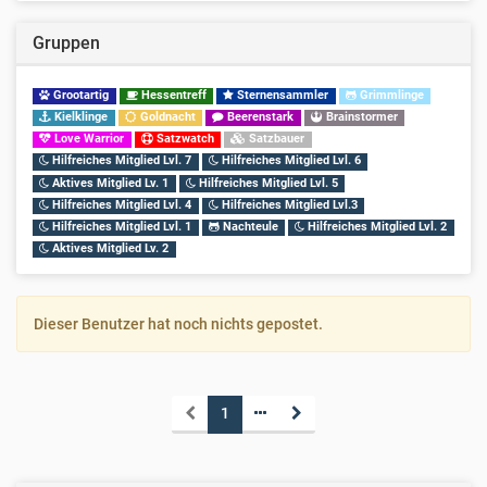
Gruppen
Grootartig
Hessentreff
Sternensammler
Grimmlinge
Kielklinge
Goldnacht
Beerenstark
Brainstormer
Love Warrior
Satzwatch
Satzbauer
Hilfreiches Mitglied Lvl. 7
Hilfreiches Mitglied Lvl. 6
Aktives Mitglied Lv. 1
Hilfreiches Mitglied Lvl. 5
Hilfreiches Mitglied Lvl. 4
Hilfreiches Mitglied Lvl.3
Hilfreiches Mitglied Lvl. 1
Nachteule
Hilfreiches Mitglied Lvl. 2
Aktives Mitglied Lv. 2
Dieser Benutzer hat noch nichts gepostet.
1