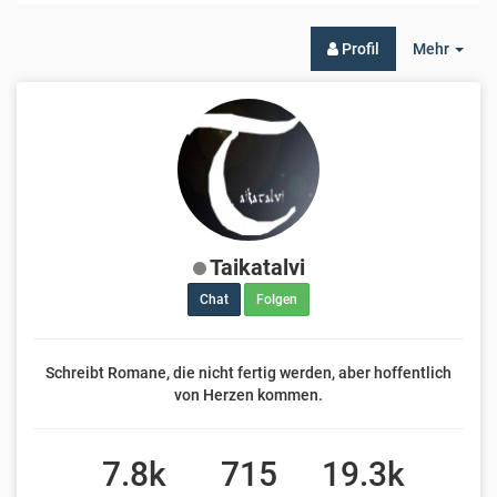
Togg
Profil
Mehr
Dro
Taikatalvi
Chat
Folgen
Schreibt Romane, die nicht fertig werden, aber hoffentlich
von Herzen kommen.
7.8k
715
19.3k