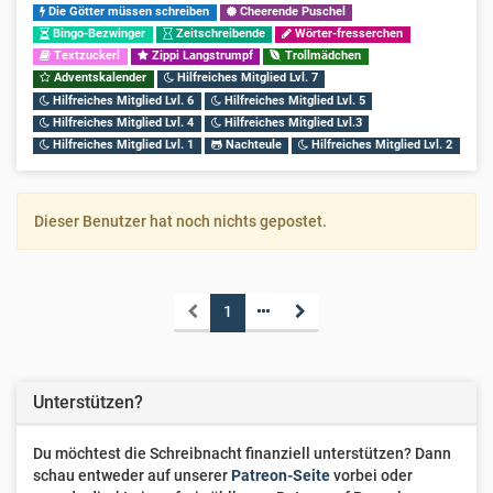
Die Götter müssen schreiben
Cheerende Puschel
Bingo-Bezwinger
Zeitschreibende
Wörter-fresserchen
Textzuckerl
Zippi Langstrumpf
Trollmädchen
Adventskalender
Hilfreiches Mitglied Lvl. 7
Hilfreiches Mitglied Lvl. 6
Hilfreiches Mitglied Lvl. 5
Hilfreiches Mitglied Lvl. 4
Hilfreiches Mitglied Lvl.3
Hilfreiches Mitglied Lvl. 1
Nachteule
Hilfreiches Mitglied Lvl. 2
Dieser Benutzer hat noch nichts gepostet.
1
Unterstützen?
Du möchtest die Schreibnacht finanziell unterstützen? Dann
schau entweder auf unserer
Patreon-Seite
vorbei oder