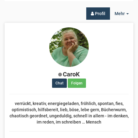
Togg
Profil
Mehr
Dro
CaroK
Chat
Folgen
verrückt, kreativ, energiegeladen, fröhlich, spontan, fies,
optimistisch, hilfsbereit, lieb, böse, lebe gern, Bücherwurm,
chaotisch geordnet, ungeduldig, schnell in allem - im denken,
im reden, im schreiben … Mensch