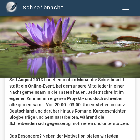
Schreibnacht
Herzlich Willkommen auf Schreibnacht.de
Hier erwartet dich eine aktive Federschwinger-Community
mit über 3.000 Mitgliedern.
Willkommen ist jede Person, die gerne schreibt
. Alter, Genre
und Erfahrung sind nicht relevant, es zählt allein die Liebe
zum geschriebenen Wort.
Seit August 2013 findet einmal im Monat die Schreibnacht
statt: ein
Online-Event
, bei dem unsere Mitglieder in einer
Nacht gemeinsam in die Tasten hauen. Jede:r schreibt im
eigenen Zimmer am eigenen Projekt - und doch schreiben
alle gemeinsam. Von 20:00 - 03:00 Uhr entstehen in ganz
Deutschland und darüber hinaus Romane, Kurzgeschichten,
Blogbeiträge und Seminararbeiten, während die
Schreibenden sich gegenseitig motivieren und unterstützen.
Das Besondere? Neben der Motivation bieten wir jeden