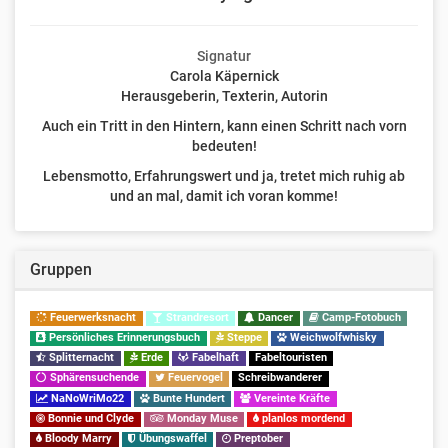
Signatur
Carola Käpernick
Herausgeberin, Texterin, Autorin
Auch ein Tritt in den Hintern, kann einen Schritt nach vorn
bedeuten!
Lebensmotto, Erfahrungswert und ja, tretet mich ruhig ab
und an mal, damit ich voran komme!
Gruppen
Feuerwerksnacht
Strandresort
Dancer
Camp-Fotobuch
Persönliches Erinnerungsbuch
Steppe
Weichwolfwhisky
Splitternacht
Erde
Fabelhaft
Fabeltouristen
Sphärensuchende
Feuervogel
Schreibwanderer
NaNoWriMo22
Bunte Hundert
Vereinte Kräfte
Bonnie und Clyde
Monday Muse
planlos mordend
Bloody Marry
Übungswaffel
Preptober