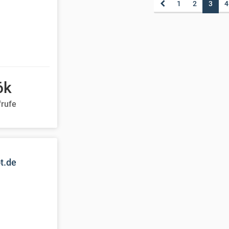
1
2
3
4
6k
frufe
t.de