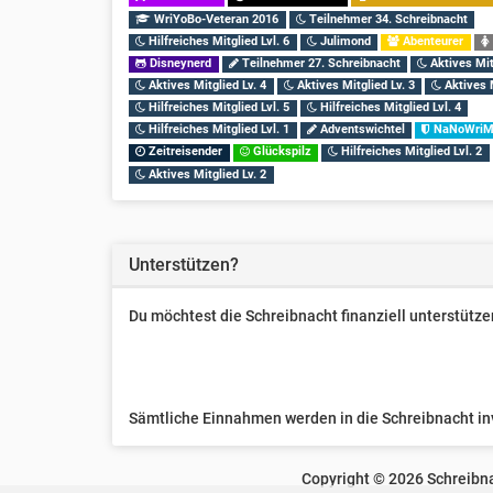
WriYoBo-Veteran 2016
Teilnehmer 34. Schreibnacht
Hilfreiches Mitglied Lvl. 6
Julimond
Abenteurer
Disneynerd
Teilnehmer 27. Schreibnacht
Aktives Mit
Aktives Mitglied Lv. 4
Aktives Mitglied Lv. 3
Aktives M
Hilfreiches Mitglied Lvl. 5
Hilfreiches Mitglied Lvl. 4
Hilfreiches Mitglied Lvl. 1
Adventswichtel
NaNoWriMo
Zeitreisender
Glückspilz
Hilfreiches Mitglied Lvl. 2
Aktives Mitglied Lv. 2
Unterstützen?
Du möchtest die Schreibnacht finanziell unterstüt
Sämtliche Einnahmen werden in die Schreibnacht inve
Copyright ©
2026
Schreibna