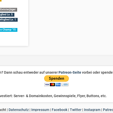
Geisterjäger
glied Lv. 5
itglied Lv. 1
 Champ '15
zen? Dann schau entweder auf unserer
Patreon-Seite
vorbei oder spende 
stiert: Server- & Domainkosten, Gewinnspiele, Flyer, Buttons, etc.
cht |
Datenschutz
|
Impressum
|
Facebook
|
Twitter
|
Instagram
|
Patre