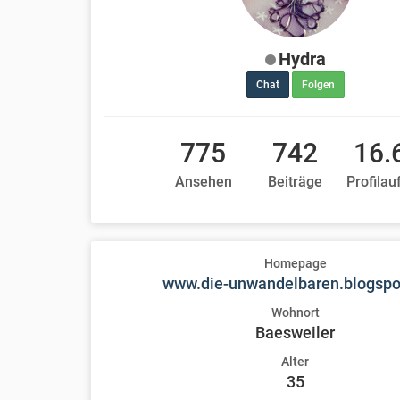
Hydra
Chat
Folgen
775
742
16.
Ansehen
Beiträge
Profilau
Homepage
www.die-unwandelbaren.blogspo
Wohnort
Baesweiler
Alter
35