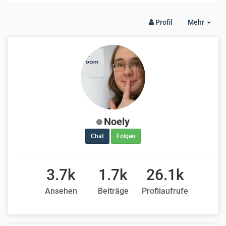
Togg
Profil
Mehr
Dro
Noely
Chat
Folgen
3.7k
1.7k
26.1k
Ansehen
Beiträge
Profilaufrufe