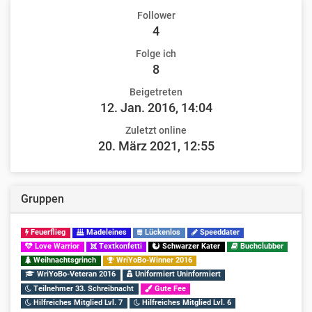
Follower
4
Folge ich
8
Beigetreten
12. Jan. 2016, 14:04
Zuletzt online
20. März 2021, 12:55
Gruppen
Feuerflieg
Madeleines
Lückenlos
Speeddater
Love Warrior
Textkonfetti
Schwarzer Kater
Buchclubber
Weihnachtsgrinch
WriYoBo-Winner 2016
WriYoBo-Veteran 2016
Uniformiert Uninformiert
Teilnehmer 33. Schreibnacht
Gute Fee
Hilfreiches Mitglied Lvl. 7
Hilfreiches Mitglied Lvl. 6