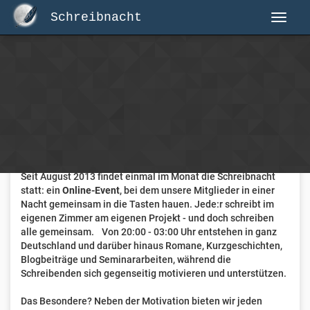
Schreibnacht
Herzlich Willkommen auf Schreibnacht.de
Hier erwartet dich eine aktive Federschwinger-Community
mit über 3.000 Mitgliedern.
Willkommen ist jede Person, die gerne schreibt
. Alter, Genre
und Erfahrung sind nicht relevant, es zählt allein die Liebe
zum geschriebenen Wort.
Seit August 2013 findet einmal im Monat die Schreibnacht
statt: ein
Online-Event
, bei dem unsere Mitglieder in einer
Nacht gemeinsam in die Tasten hauen. Jede:r schreibt im
eigenen Zimmer am eigenen Projekt - und doch schreiben
alle gemeinsam. Von 20:00 - 03:00 Uhr entstehen in ganz
Deutschland und darüber hinaus Romane, Kurzgeschichten,
Blogbeiträge und Seminararbeiten, während die
Schreibenden sich gegenseitig motivieren und unterstützen.
Das Besondere? Neben der Motivation bieten wir jeden