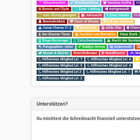
Glitzerkonfetti
Bibidibabidiboo
Vereinte Kräfte
Bonnie und Clyde
Zeus' Liebling
wortgewandt
vom Olymp gesegnet
Juksnacht
Zeus' Harem
G
Besinnlichkeit
Heart of Disney
Ruf des Gusteau
Camp Champ 21.2
Ratatouille
wilde 20er
Cheer
Der Eiserne Thron
Familien von Westeros
Haus Stark
Bingo-Bezwinger
Zeitschreibende
Nacht der Symbio
Paragraphen- reiter
Dobbys Armee
Anderswelt
Musen & Moiren
Rotstiftakrobat
WordWarrior
Mar
Hilfreiches Mitglied Lvl. 7
Hilfreiches Mitglied Lvl. 6
Hilfreiches Mitglied Lvl. 5
Hilfreiches Mitglied Lvl. 4
Hilfreiches Mitglied Lvl.3
Hilfreiches Mitglied Lvl. 1
N
Hilfreiches Mitglied Lvl. 2
Unterstützen?
Du möchtest die Schreibnacht finanziell unterstüt