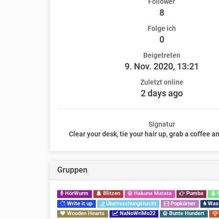
Follower
8
Folge ich
0
Beigetreten
9. Nov. 2020, 13:21
Zuletzt online
2 days ago
Signatur
Clear your desk, tie your hair up, grab a coffee an
Gruppen
HörWurm
Blitzen
Hakuna Matata
Pumba
N
Write it up
Überraschungsnacht
Popkörner
Was
Wooden Hearts
NaNoWriMo22
Bunte Hundert