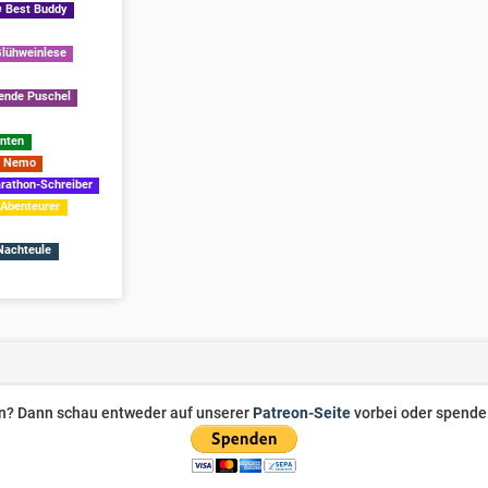
Best Buddy
lühweinlese
ende Puschel
nten
Nemo
athon-Schreiber
Abenteurer
achteule
zen? Dann schau entweder auf unserer
Patreon-Seite
vorbei oder spende 