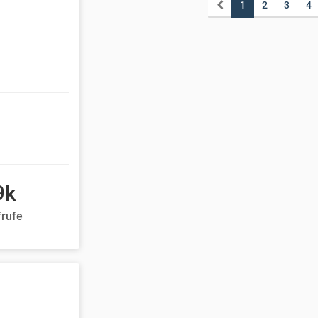
1
2
3
4
9k
frufe