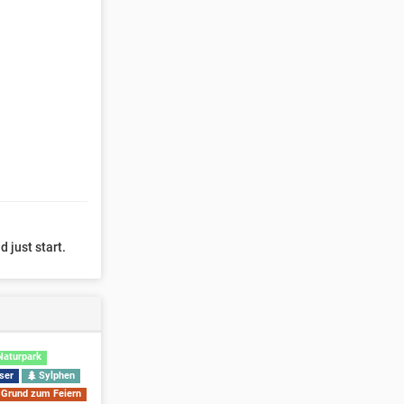
d just start.
aturpark
ser
Sylphen
Grund zum Feiern