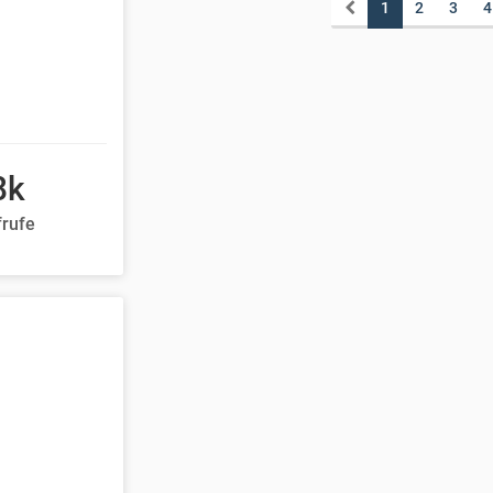
1
2
3
4
8k
frufe