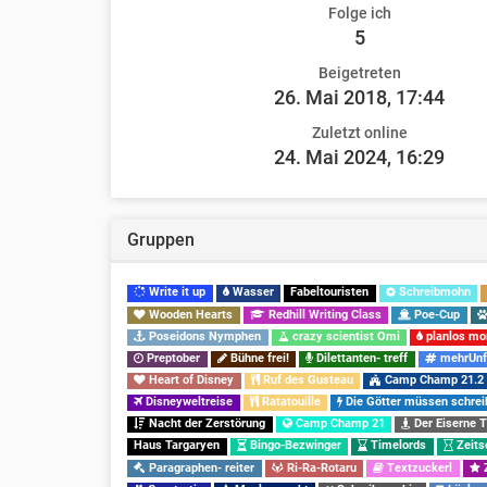
Folge ich
5
Beigetreten
26. Mai 2018, 17:44
Zuletzt online
24. Mai 2024, 16:29
Gruppen
Write it up
Wasser
Fabeltouristen
Schreibmohn
Wooden Hearts
Redhill Writing Class
Poe-Cup
Poseidons Nymphen
crazy scientist Omi
planlos mo
Preptober
Bühne frei!
Dilettanten- treff
mehrUnf
Heart of Disney
Ruf des Gusteau
Camp Champ 21.2
Disneyweltreise
Ratatouille
Die Götter müssen schrei
Nacht der Zerstörung
Camp Champ 21
Der Eiserne 
Haus Targaryen
Bingo-Bezwinger
Timelords
Zeits
Paragraphen- reiter
Ri-Ra-Rotaru
Textzuckerl
Z