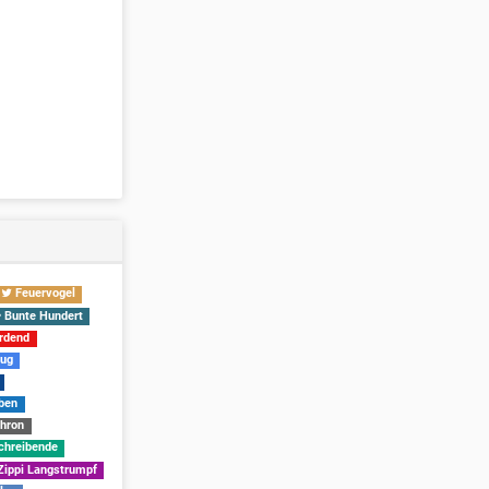
Feuervogel
Bunte Hundert
rdend
ug
ben
Thron
chreibende
ippi Langstrumpf