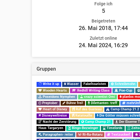
Folge ich
5
Beigetreten
26. Mai 2018, 17:44
Zuletzt online
24. Mai 2024, 16:29
Gruppen
Write it up
Wasser
Fabeltouristen
Schreibmohn
Wooden Hearts
Redhill Writing Class
Poe-Cup
Poseidons Nymphen
crazy scientist Omi
planlos mo
Preptober
Bühne frei!
Dilettanten- treff
mehrUnf
Heart of Disney
Ruf des Gusteau
Camp Champ 21.2
Disneyweltreise
Ratatouille
Die Götter müssen schrei
Nacht der Zerstörung
Camp Champ 21
Der Eiserne 
Haus Targaryen
Bingo-Bezwinger
Timelords
Zeits
Paragraphen- reiter
Ri-Ra-Rotaru
Textzuckerl
Z