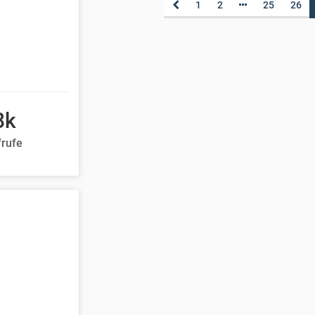
1
2
25
26
8k
frufe