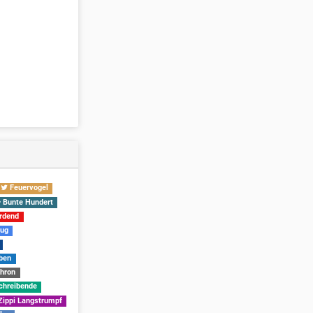
Feuervogel
Bunte Hundert
rdend
ug
ben
Thron
chreibende
ippi Langstrumpf