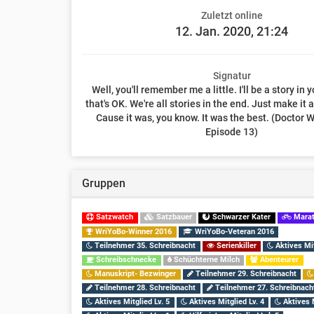
Zuletzt online
12. Jan. 2020, 21:24
Signatur
Well, you'll remember me a little. I'll be a story in
that's OK. We're all stories in the end. Just make it
Cause it was, you know. It was the best. (Doctor W
Episode 13)
Gruppen
Satzwatch
Satzbauer
Schwarzer Kater
Marat
WriYoBo-Winner 2016
WriYoBo-Veteran 2016
Teilnehmer 35. Schreibnacht
Serienkiller
Aktives Mit
Schreibschnecke
Schüchterne Milch
Abenteurer
Manuskript- Bezwinger
Teilnehmer 29. Schreibnacht
Teilnehmer 28. Schreibnacht
Teilnehmer 27. Schreibnach
Aktives Mitglied Lv. 5
Aktives Mitglied Lv. 4
Aktives M