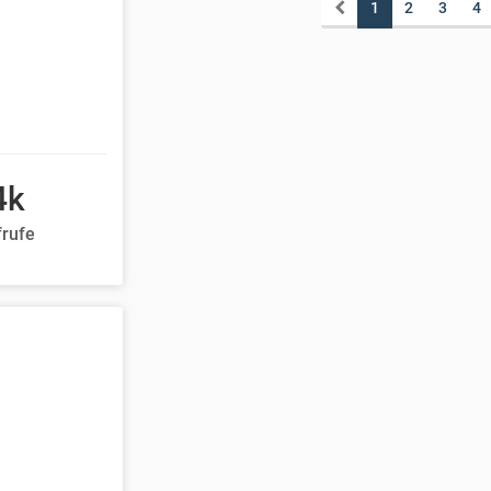
1
2
3
4
4k
frufe