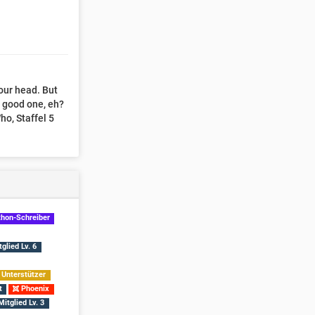
 your head. But
 a good one, eh?
ho, Staffel 5
hon-Schreiber
glied Lv. 6
Unterstützer
t
Phoenix
itglied Lv. 3