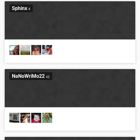
Sphinx
8
NaNoWriMo22
42