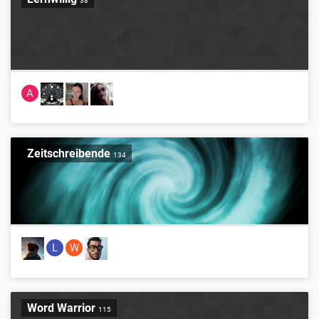
38
A
Zeitschreibende
134
L
W
Word Warrior
115