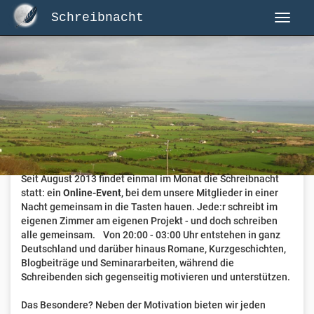
Schreibnacht
Herzlich Willkommen auf Schreibnacht.de
Hier erwartet dich eine aktive Federschwinger-Community
mit über 3.000 Mitgliedern.
Willkommen ist jede Person, die gerne schreibt
. Alter, Genre
und Erfahrung sind nicht relevant, es zählt allein die Liebe
zum geschriebenen Wort.
Seit August 2013 findet einmal im Monat die Schreibnacht
statt: ein
Online-Event
, bei dem unsere Mitglieder in einer
Nacht gemeinsam in die Tasten hauen. Jede:r schreibt im
eigenen Zimmer am eigenen Projekt - und doch schreiben
alle gemeinsam. Von 20:00 - 03:00 Uhr entstehen in ganz
Deutschland und darüber hinaus Romane, Kurzgeschichten,
Blogbeiträge und Seminararbeiten, während die
Schreibenden sich gegenseitig motivieren und unterstützen.
Das Besondere? Neben der Motivation bieten wir jeden