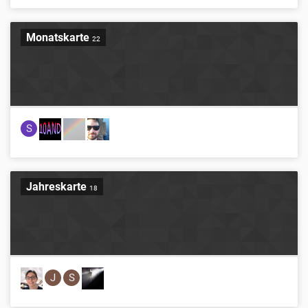
Monatskarte
22
S
Jahreskarte
18
J
S