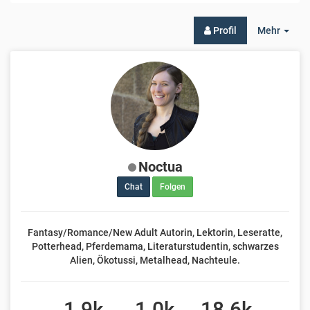
Togg
Profil
Mehr
Dro
Noctua
Chat
Folgen
Fantasy/Romance/New Adult Autorin, Lektorin, Leseratte,
Potterhead, Pferdemama, Literaturstudentin, schwarzes
Alien, Ökotussi, Metalhead, Nachteule.
1.9k
1.0k
18.6k