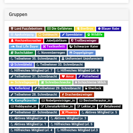
Gruppen
Lord Fuzzlebottom
Die Gefährten
BierBros
Blauer Rabe
Apokaleipzig
Goldnacht
Speeddater
Wildlife
Hochzeitscrasher
Jubeljubiläum
Trollbezwinger
Real Life Bayer
Textkonfetti
Schwarzer Kater
Buchclubber
Novemberregen
Doppelgänger
Teilnehmer 35. Schreibnacht
Uniformiert Uninformiert
Schreibheld
Teilnehmer 33. Schreibnacht
Hilfreiches Mitglied Lvl. 7
Hilfreiches Mitglied Lvl. 6
Teilnehmer 31. Schreibnacht
Amor
Potterhead
Schreibgepard
Schreibschnecke
Schüchterne Milch
Kellerkind
Teilnehmer 29. Schreibnacht
Sherlock
Teilnehmer 28. Schreibnacht
Drachenbezwinger
Kampfkünstler
Nobelpreisträger_in
Bestsellerautor_in
Hobbyautor_in
Literaturkritiker_in
Lektor_in
Betalesend
Teilnehmer 27. Schreibnacht
Phoenix
Aktives Mitglied Lv. 5
Aktives Mitglied Lv. 4
Aktives Mitglied Lv. 3
Aktives Mitglied Lv. 1
Hilfreiches Mitglied Lvl. 5
Hilfreiches Mitglied Lvl. 4
Hilfreiches Mitglied Lvl.3