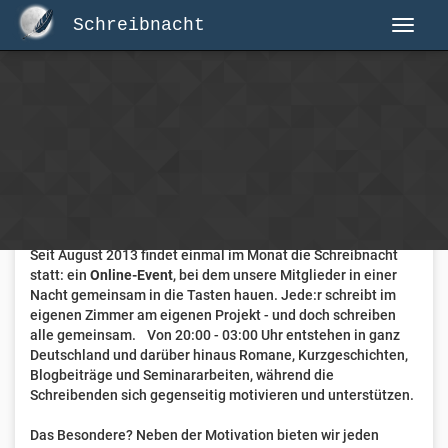
Schreibnacht
Herzlich Willkommen auf Schreibnacht.de
Hier erwartet dich eine aktive Federschwinger-Community
mit über 3.000 Mitgliedern.
Willkommen ist jede Person, die gerne schreibt
. Alter, Genre
und Erfahrung sind nicht relevant, es zählt allein die Liebe
zum geschriebenen Wort.
Seit August 2013 findet einmal im Monat die Schreibnacht
statt: ein
Online-Event
, bei dem unsere Mitglieder in einer
Nacht gemeinsam in die Tasten hauen. Jede:r schreibt im
eigenen Zimmer am eigenen Projekt - und doch schreiben
alle gemeinsam. Von 20:00 - 03:00 Uhr entstehen in ganz
Deutschland und darüber hinaus Romane, Kurzgeschichten,
Blogbeiträge und Seminararbeiten, während die
Schreibenden sich gegenseitig motivieren und unterstützen.
Das Besondere? Neben der Motivation bieten wir jeden