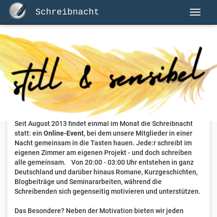
Schreibnacht
Herzlich Willkommen auf Schreibnacht.de
Hier erwartet dich eine aktive Federschwinger-Community
mit über 3.000 Mitgliedern.
Willkommen ist jede Person, die gerne schreibt
. Alter, Genre
und Erfahrung sind nicht relevant, es zählt allein die Liebe
zum geschriebenen Wort.
Seit August 2013 findet einmal im Monat die Schreibnacht
statt: ein
Online-Event
, bei dem unsere Mitglieder in einer
Nacht gemeinsam in die Tasten hauen. Jede:r schreibt im
eigenen Zimmer am eigenen Projekt - und doch schreiben
alle gemeinsam. Von 20:00 - 03:00 Uhr entstehen in ganz
Deutschland und darüber hinaus Romane, Kurzgeschichten,
Blogbeiträge und Seminararbeiten, während die
Schreibenden sich gegenseitig motivieren und unterstützen.
Das Besondere? Neben der Motivation bieten wir jeden