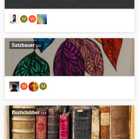
M
W
Satzbauer
241
M
M
Buchclubber
165