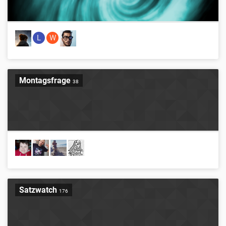
L
W
Montagsfrage
38
Satzwatch
176