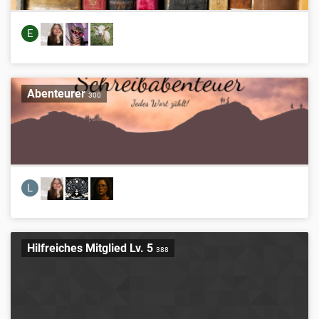
E
Abenteurer
300
L
Hilfreiches Mitglied Lv. 5
388