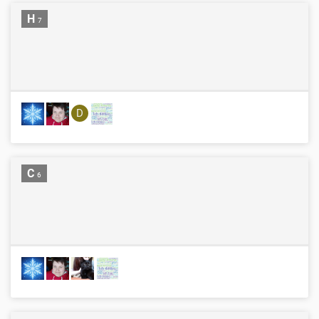
H
7
D
C
6