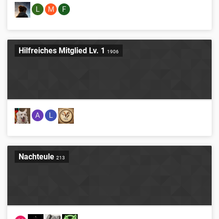
L
M
F
Hilfreiches Mitglied Lv. 1
1906
A
L
Nachteule
213