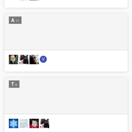
A
11
V
T
6