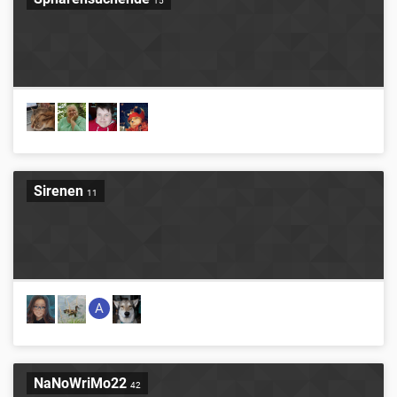
15
Sirenen
11
A
NaNoWriMo22
42