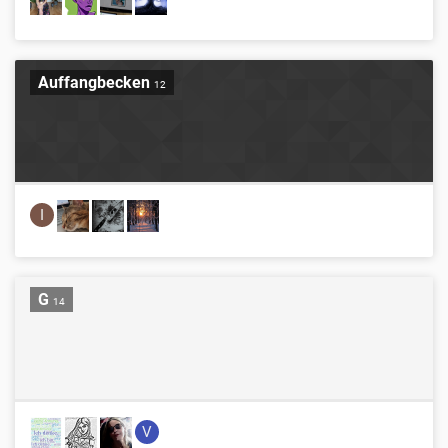
Auffangbecken
12
I
G
14
V