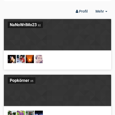
Togg
Profil
Mehr
Dro
NaNoWriMo23
32
Popkörner
35