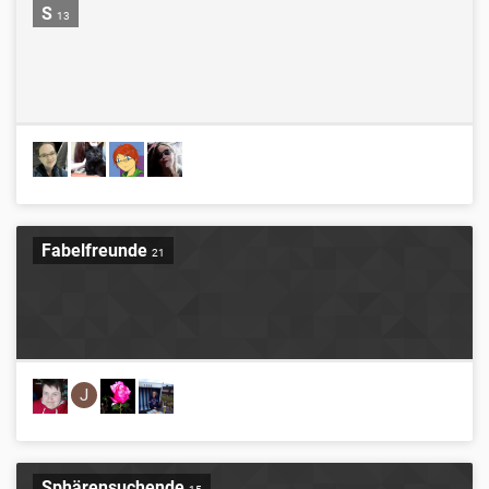
S
13
Fabelfreunde
21
J
Sphärensuchende