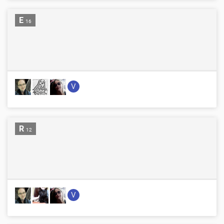
E
16
V
R
12
V