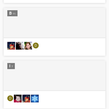
B
11
D
I
7
D