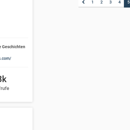
1
2
3
4
5
ue Geschichten
s.com/
3k
frufe