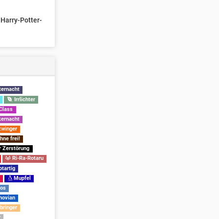
 Harry-Potter-
ternacht
Irrlichter
 Class
ernacht
winger
ne frei!
 Zerstörung
Ri-Ra-Rotaru
tartig
g
Mupfel
los
ovian
bringer
r