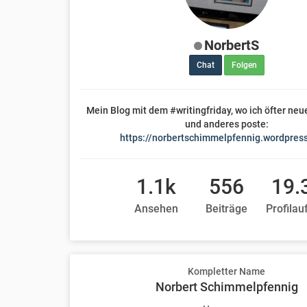
NorbertS
Chat
Folgen
Mein Blog mit dem #writingfriday, wo ich öfter ne
und anderes poste:
https://norbertschimmelpfennig.wordpres
1.1k
556
19.
Ansehen
Beiträge
Profilau
Kompletter Name
Norbert Schimmelpfennig