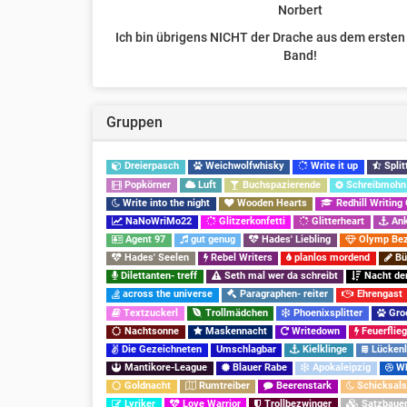
Norbert
Ich bin übrigens NICHT der Drache aus dem ersten
Band!
Gruppen
Dreierpasch
Weichwolfwhisky
Write it up
Split
Popkörner
Luft
Buchspazierende
Schreibmohn
Write into the night
Wooden Hearts
Redhill Writing
NaNoWriMo22
Glitzerkonfetti
Glitterheart
Ank
Agent 97
gut genug
Hades' Liebling
Olymp Bez
Hades' Seelen
Rebel Writers
planlos mordend
Büh
Dilettanten- treff
Seth mal wer da schreibt
Nacht der
across the universe
Paragraphen- reiter
Ehrengast
Textzuckerl
Trollmädchen
Phoenixsplitter
Groo
Nachtsonne
Maskennacht
Writedown
Feuerflie
Die Gezeichneten
Umschlagbar
Kielklinge
Lücken
Mantikore-League
Blauer Rabe
Apokaleipzig
Wh
Goldnacht
Rumtreiber
Beerenstark
Schicksals
Lyriker
Love Warrior
Trollbezwinger
Satzbaue