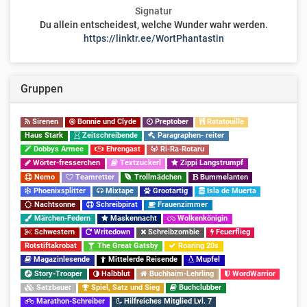
Signatur
Du allein entscheidest, welche Wunder wahr werden.
https://linktr.ee/WortPhantastin
Gruppen
Sirenen
Bonnie und Clyde
Preptober
Ratatouille
Haus Stark
Zeitschreibende
Paragraphen- reiter
Dobbys Armee
Ehrengast
Ri-Ra-Rotaru
Wörter-fresserchen
Textzuckerl
Zippi Langstrumpf
Nemo
Teamretter
Trollmädchen
Bummelanten
Phoenixsplitter
Mixtape
Grootartig
Isla de Muerta
Nachtsonne
Schreibpirat
Frauenzimmer
Märchen-Federn
Maskennacht
Wolkenkönigin
Schwestern
Writedown
Schreibzombie
Feuerflieg
Rotstiftakrobat
The Great Gatsby
Roaring 20s
Magazinlesende
Mittelerde Reisende
Mupfel
Story-Trooper
Halbblut
Buchhaim-Lehrling
WordWarrior
Satzbauer
Spiel, Satz und Sieg
Buchclubber
Marathon-Schreiber
Hilfreiches Mitglied Lvl. 7