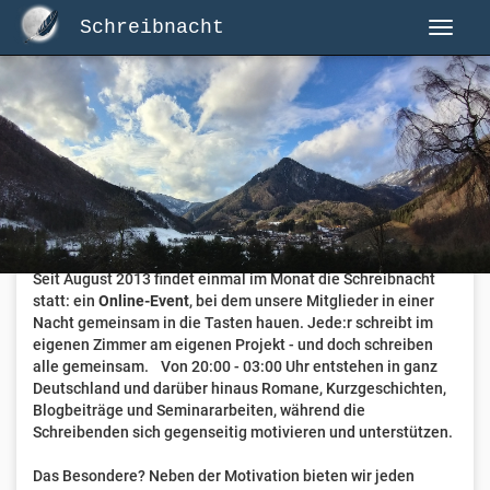
Schreibnacht
Herzlich Willkommen auf Schreibnacht.de
Hier erwartet dich eine aktive Federschwinger-Community
mit über 3.000 Mitgliedern.
Willkommen ist jede Person, die gerne schreibt
. Alter, Genre
und Erfahrung sind nicht relevant, es zählt allein die Liebe
zum geschriebenen Wort.
Seit August 2013 findet einmal im Monat die Schreibnacht
statt: ein
Online-Event
, bei dem unsere Mitglieder in einer
Nacht gemeinsam in die Tasten hauen. Jede:r schreibt im
eigenen Zimmer am eigenen Projekt - und doch schreiben
alle gemeinsam. Von 20:00 - 03:00 Uhr entstehen in ganz
Deutschland und darüber hinaus Romane, Kurzgeschichten,
Blogbeiträge und Seminararbeiten, während die
Schreibenden sich gegenseitig motivieren und unterstützen.
Das Besondere? Neben der Motivation bieten wir jeden