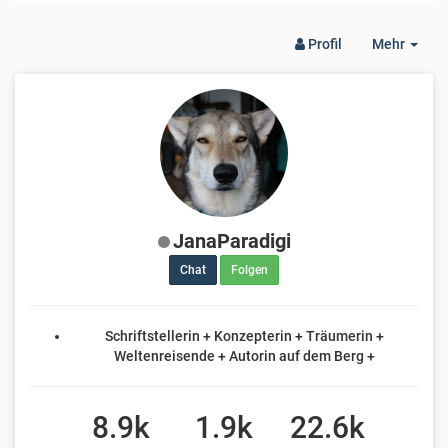
Togg
Profil
Mehr
Dro
JanaParadigi
Chat
Folgen
Schriftstellerin + Konzepterin + Träumerin +
Weltenreisende + Autorin auf dem Berg +
8.9k
1.9k
22.6k