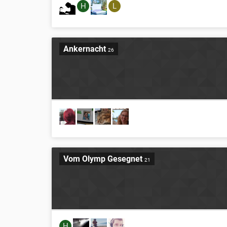
H
L
Ankernacht
26
Vom Olymp Gesegnet
21
H