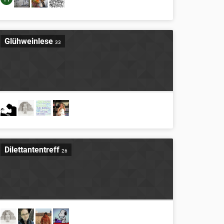
Glühweinlese
33
Dilettantentreff
26