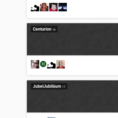
Centurion
18
H
JubelJubiläum
17