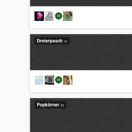
H
Dreierpasch
16
H
Popkörner
35