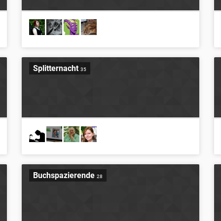
Splitternacht
35
Buchspazierende
28