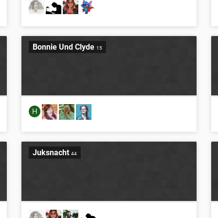
Bonnie Und Clyde
15
H
Juksnacht
44