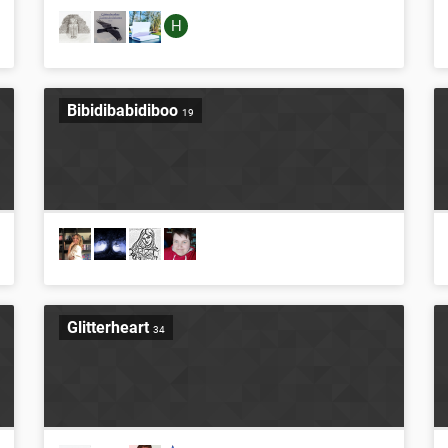
H
Bibidibabidiboo
19
Glitterheart
34