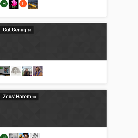
H
L
Gut Genug
30
Zeus' Harem
18
H