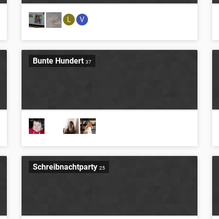
L
V
Bunte Hundert
37
Schreibnachtparty
25