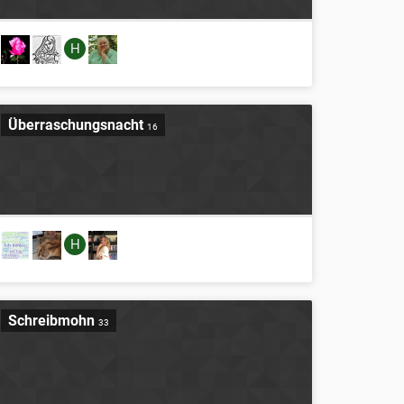
H
Überraschungsnacht
16
H
Schreibmohn
33